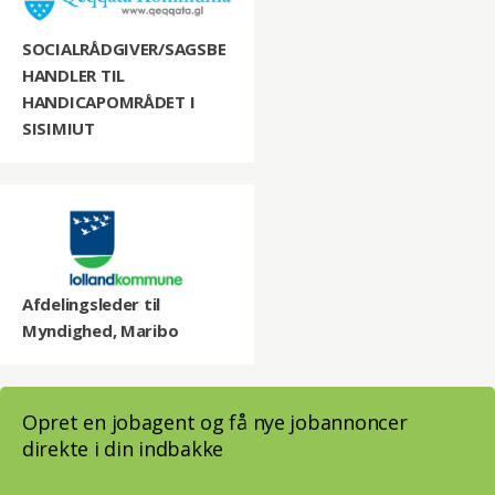
SOCIALRÅDGIVER/SAGSBE
HANDLER TIL
HANDICAPOMRÅDET I
SISIMIUT
Afdelingsleder til
Myndighed, Maribo
Opret en jobagent og få nye jobannoncer
direkte i din indbakke