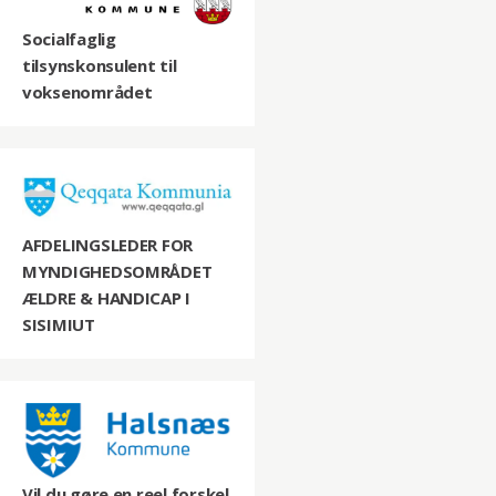
Socialfaglig
tilsynskonsulent til
voksenområdet
AFDELINGSLEDER FOR
MYNDIGHEDSOMRÅDET
ÆLDRE & HANDICAP I
SISIMIUT
Vil du gøre en reel forskel