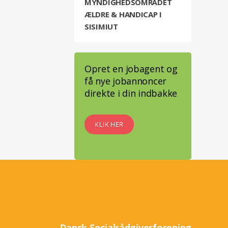
MYNDIGHEDSOMRÅDET
ÆLDRE & HANDICAP I
SISIMIUT
Opret en jobagent og
få nye jobannoncer
direkte i din indbakke
KLIK HER
Dansk Socialrådgiverforening