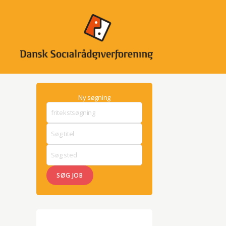
SocialrådgiverJob
Ny søgning