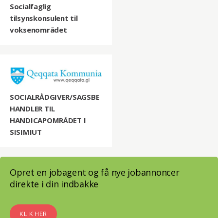
Socialfaglig
tilsynskonsulent til
voksenområdet
SOCIALRÅDGIVER/SAGSBE
HANDLER TIL
HANDICAPOMRÅDET I
SISIMIUT
Opret en jobagent og få nye jobannoncer
direkte i din indbakke
KLIK HER